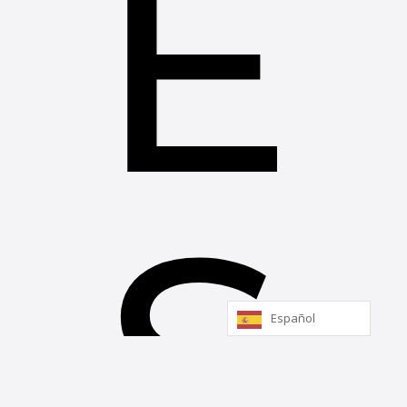
E
S
Español